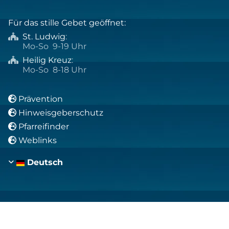
Für das stille Gebet geöffnet:
St. Ludwig
:

Mo-So 9-19 Uhr
Heilig Kreuz
:

Mo-So 8-18 Uhr
Prävention

Hinweisgeberschutz

Pfarreifinder

Weblinks

Deutsch