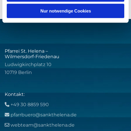
Nur notwendige Cookies
Pfarrei St. Helena –
Wilmersdorf-Friedenau
Ludwigkirchplatz 10
10719 Berlin
Kontakt:
+49 30 8859 590

pfarrbuero@sankthelena.de

webteam@sankthelena.de
