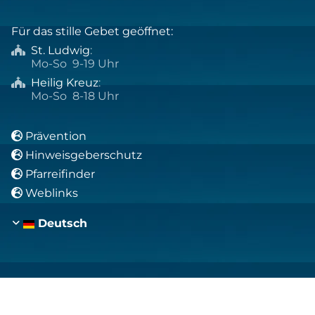
Für das stille Gebet geöffnet:
St. Ludwig
:

Mo-So 9-19 Uhr
Heilig Kreuz
:

Mo-So 8-18 Uhr
Prävention

Hinweisgeberschutz

Pfarreifinder

Weblinks

Deutsch