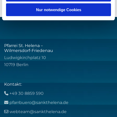
Nur notwendige Cookies
Pfarrei St. Helena –
Wilmersdorf-Friedenau
Ludwigkirchplatz 10
10719 Berlin
Kontakt:
+49 30 8859 590

pfarrbuero@sankthelena.de

webteam@sankthelena.de
