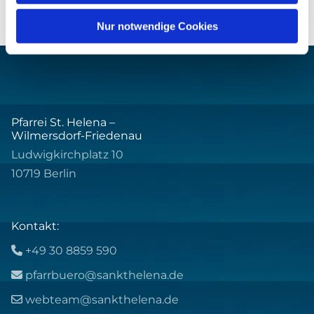
Nur notwendige Cookies
Pfarrei St. Helena –
Wilmersdorf-Friedenau
Ludwigkirchplatz 10
10719 Berlin
Kontakt:
+49 30 8859 590

pfarrbuero@sankthelena.de

webteam@sankthelena.de
