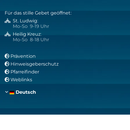
Für das stille Gebet geöffnet:
St. Ludwig
:

Mo-So 9-19 Uhr
Heilig Kreuz
:

Mo-So 8-18 Uhr
Prävention

Hinweisgeberschutz

Pfarreifinder

Weblinks

Deutsch