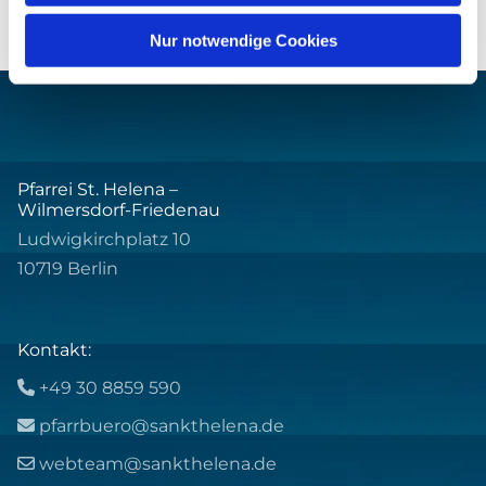
Nur notwendige Cookies
Pfarrei St. Helena –
Wilmersdorf-Friedenau
Ludwigkirchplatz 10
10719 Berlin
Kontakt:
+49 30 8859 590

pfarrbuero@sankthelena.de

webteam@sankthelena.de
