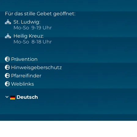
Für das stille Gebet geöffnet:
St. Ludwig
:

Mo-So 9-19 Uhr
Heilig Kreuz
:

Mo-So 8-18 Uhr
Prävention

Hinweisgeberschutz

Pfarreifinder

Weblinks

Deutsch