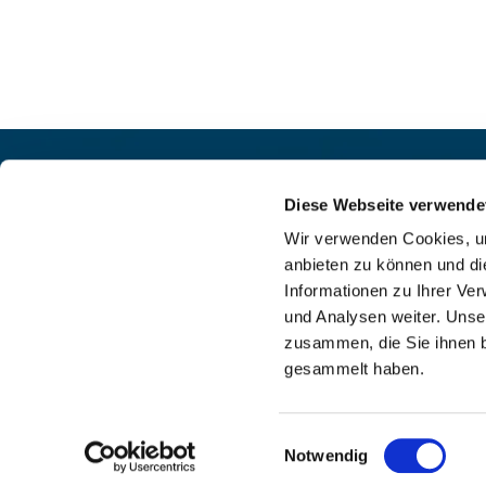
Pfarrei St. Helena –
Kontak
Wilmersdorf-Friedenau
Diese Webseite verwende
+49

Ludwigkirchplatz 10
Wir verwenden Cookies, um
pfa

10719 Berlin
anbieten zu können und di
web

Informationen zu Ihrer Ve
und Analysen weiter. Unse
zusammen, die Sie ihnen b
gesammelt haben.
I
Einwilligungsauswahl
Notwendig