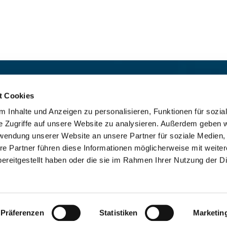
t:
Für das stille Gebet geöffn
St. Ludwig
:

t Cookies
 30 8859 590
Mo-So 9-19 Uhr
 Inhalte und Anzeigen zu personalisieren, Funktionen für sozia
rrbuero@sankthelena.de
Heilig Kreuz
:

e Zugriffe auf unsere Website zu analysieren. Außerdem geben w
Mo-So 8-18 Uhr
team@sankthelena.de
rwendung unserer Website an unsere Partner für soziale Medien
re Partner führen diese Informationen möglicherweise mit weite
ereitgestellt haben oder die sie im Rahmen Ihrer Nutzung der D
mpressum
Datenschutzerklärung
ChurchDesk-Lo
Präferenzen
Statistiken
Marketin