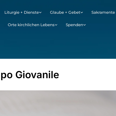
Liturgie + Dienste
Glaube + Gebet
Sakramente 
Orte kirchlichen Lebens
Spenden
po Giovanile