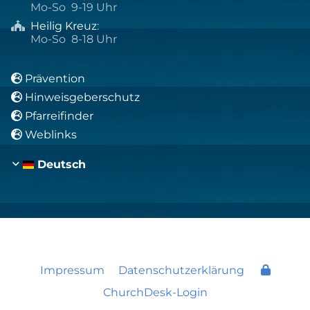
Mo-So 9-19 Uhr
Heilig Kreuz
:

Mo-So 8-18 Uhr
Prävention

Hinweisgeberschutz

Pfarreifinder

Weblinks

Deutsch
Impressum
Datenschutzerklärung
ChurchDesk-Login