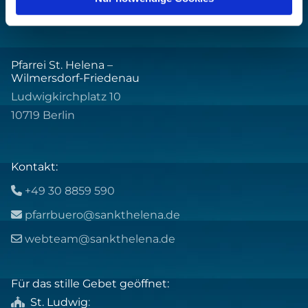
Pfarrei St. Helena –
Wilmersdorf-Friedenau
Ludwigkirchplatz 10
10719 Berlin
Kontakt:
+49 30 8859 590

pfarrbuero@sankthelena.de

webteam@sankthelena.de

Für das stille Gebet geöffnet:
St. Ludwig
:
