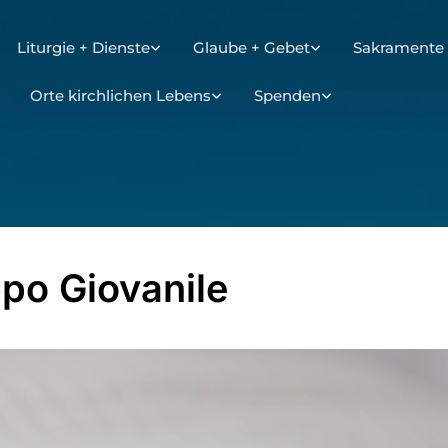
Liturgie + Dienste
Glaube + Gebet
Sakramente 
Orte kirchlichen Lebens
Spenden
po Giovanile