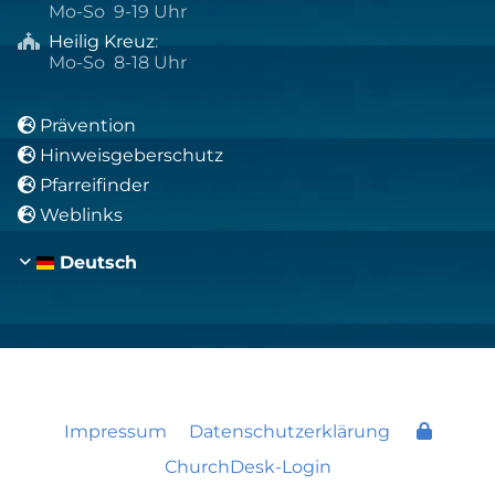
Mo-So 9-19 Uhr
Heilig Kreuz
:

Mo-So 8-18 Uhr
Prävention

Hinweisgeberschutz

Pfarreifinder

Weblinks

Deutsch
Impressum
Datenschutzerklärung
ChurchDesk-Login