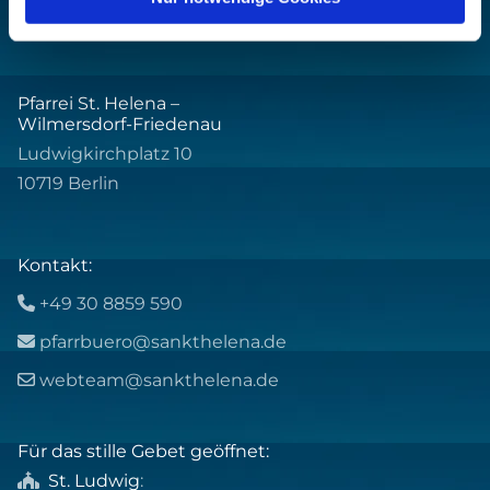
Pfarrei St. Helena –
Wilmersdorf-Friedenau
Ludwigkirchplatz 10
10719 Berlin
Kontakt:
+49 30 8859 590

pfarrbuero@sankthelena.de

webteam@sankthelena.de

Für das stille Gebet geöffnet:
St. Ludwig
:
