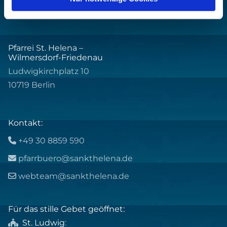
Pfarrei St. Helena –
Wilmersdorf-Friedenau
Ludwigkirchplatz 10
10719 Berlin
Kontakt:
+49 30 8859 590

pfarrbuero@sankthelena.de

webteam@sankthelena.de

Für das stille Gebet geöffnet:
St. Ludwig
:
