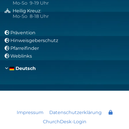
Mo-So 9-19 Uhr
Heilig Kreuz
:

Mo-So 8-18 Uhr
Prävention

Hinweisgeberschutz

Pfarreifinder

Weblinks

Deutsch
Impressum
Datenschutzerklärung
ChurchDesk-Login