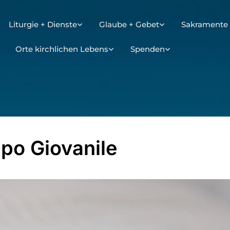
Liturgie + Dienste
Glaube + Gebet
Sakramente 
Orte kirchlichen Lebens
Spenden
po Giovanile