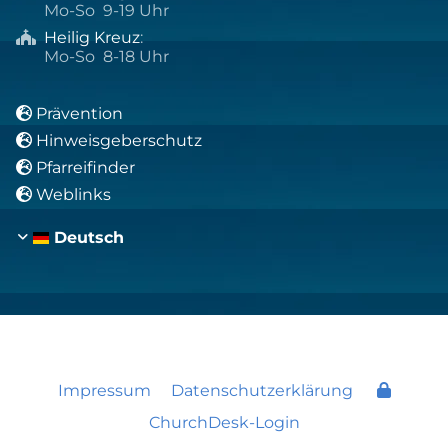
Mo-So 9-19 Uhr
Heilig Kreuz
:

Mo-So 8-18 Uhr
Prävention

Hinweisgeberschutz

Pfarreifinder

Weblinks

Deutsch
Impressum
Datenschutzerklärung
ChurchDesk-Login