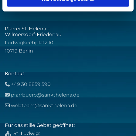
Pfarrei St. Helena –
Wilmersdorf-Friedenau
Ludwigkirchplatz 10
10719 Berlin
Kontakt:
+49 30 8859 590

pfarrbuero@sankthelena.de

webteam@sankthelena.de

Für das stille Gebet geöffnet:
St. Ludwig
:
