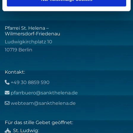
Pfarrei St. Helena –
Wilmersdorf-Friedenau
Ludwigkirchplatz 10
10719 Berlin
Kontakt:
+49 30 8859 590

pfarrbuero@sankthelena.de

webteam@sankthelena.de

Für das stille Gebet geöffnet:
St. Ludwig
:
