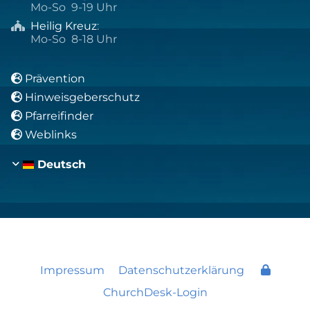
Mo-So 9-19 Uhr
Heilig Kreuz
:

Mo-So 8-18 Uhr
Prävention

Hinweisgeberschutz

Pfarreifinder

Weblinks

Deutsch
Impressum
Datenschutzerklärung
ChurchDesk-Login