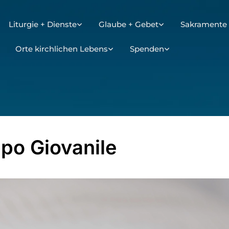
Liturgie + Dienste
Glaube + Gebet
Sakramente 
Orte kirchlichen Lebens
Spenden
po Giovanile