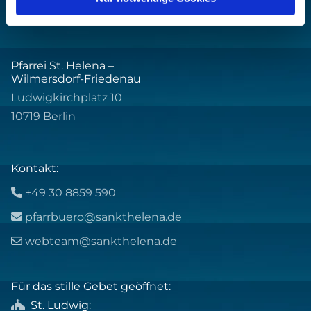
Pfarrei St. Helena –
Wilmersdorf-Friedenau
Ludwigkirchplatz 10
10719 Berlin
Kontakt:
+49 30 8859 590

pfarrbuero@sankthelena.de

webteam@sankthelena.de

Für das stille Gebet geöffnet:
St. Ludwig
:
