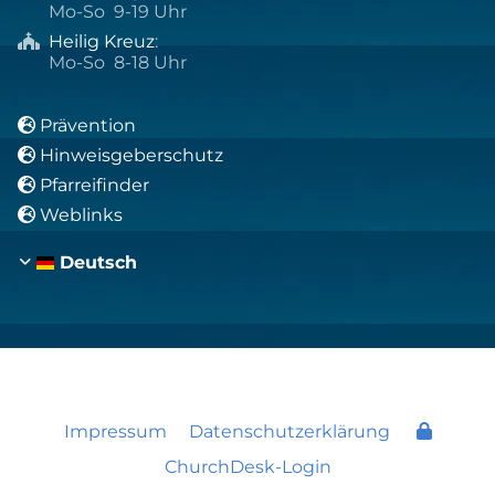
Mo-So 9-19 Uhr
Heilig Kreuz
:

Mo-So 8-18 Uhr
Prävention

Hinweisgeberschutz

Pfarreifinder

Weblinks

Deutsch
Impressum
Datenschutzerklärung
ChurchDesk-Login