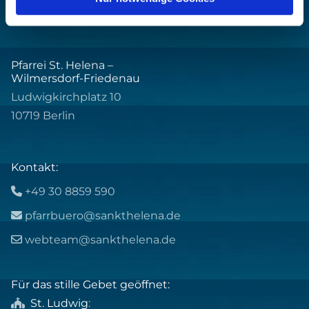
Pfarrei St. Helena –
Wilmersdorf-Friedenau
Ludwigkirchplatz 10
10719 Berlin
Kontakt:
+49 30 8859 590

pfarrbuero@sankthelena.de

webteam@sankthelena.de

Für das stille Gebet geöffnet:
St. Ludwig
:
