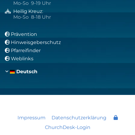
Mo-So 9-19 Uhr
Heilig Kreuz
:

Mo-So 8-18 Uhr
Prävention

Hinweisgeberschutz

Pfarreifinder

Weblinks

Deutsch
Impressum
Datenschutzerklärung
ChurchDesk-Login