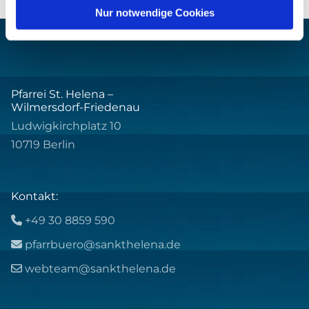
Nur notwendige Cookies
Pfarrei St. Helena –
Wilmersdorf-Friedenau
Ludwigkirchplatz 10
10719 Berlin
Kontakt:
+49 30 8859 590

pfarrbuero@sankthelena.de

webteam@sankthelena.de
