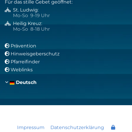
Für das stille Gebet geöffnet:
St. Ludwig
:

Mo-So 9-19 Uhr
Heilig Kreuz
:

Mo-So 8-18 Uhr
Prävention

Hinweisgeberschutz

Pfarreifinder

Weblinks

Deutsch
Impressum
Datenschutzerklärung