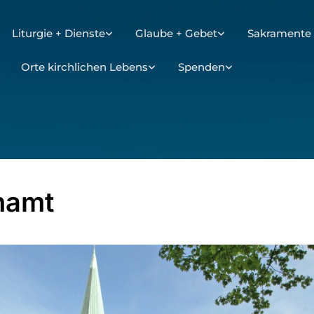
Liturgie + Dienste
Glaube + Gebet
Sakramente 
Orte kirchlichen Lebens
Spenden
hamt