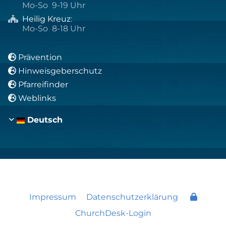
Mo-So 9-19 Uhr
Heilig Kreuz
:

Mo-So 8-18 Uhr
Prävention

Hinweisgeberschutz

Pfarreifinder

Weblinks

Deutsch
Impressum
Datenschutzerklärung
ChurchDesk-Login