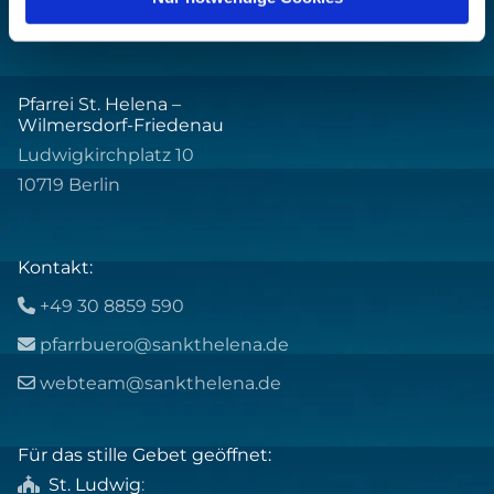
Pfarrei St. Helena –
Wilmersdorf-Friedenau
Ludwigkirchplatz 10
10719 Berlin
Kontakt:
+49 30 8859 590

pfarrbuero@sankthelena.de

webteam@sankthelena.de

Für das stille Gebet geöffnet:
St. Ludwig
:
