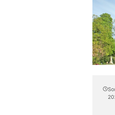
So
20