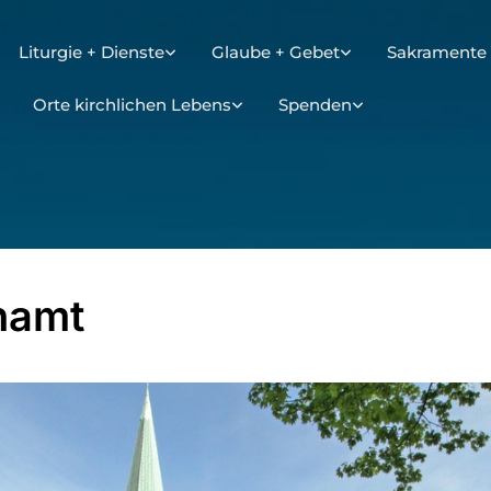
Liturgie + Dienste
Glaube + Gebet
Sakramente 
Orte kirchlichen Lebens
Spenden
hamt