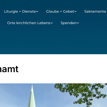
Liturgie + Dienste
Glaube + Gebet
Sakramente 
Orte kirchlichen Lebens
Spenden
hamt