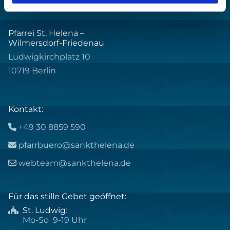
Pfarrei St. Helena –
Wilmersdorf-Friedenau
Ludwigkirchplatz 10
10719 Berlin
Kontakt:
+49 30 8859 590

pfarrbuero@sankthelena.de

webteam@sankthelena.de

Für das stille Gebet geöffnet:
St. Ludwig
:

Mo-So 9-19 Uhr