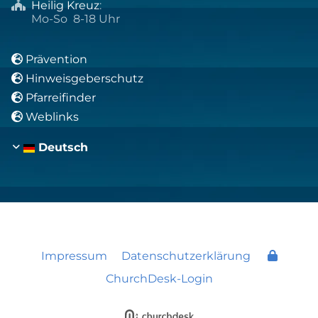
Heilig Kreuz
:

Mo-So 8-18 Uhr
Prävention

Hinweisgeberschutz

Pfarreifinder

Weblinks

Deutsch
Impressum
Datenschutzerklärung
ChurchDesk-Login