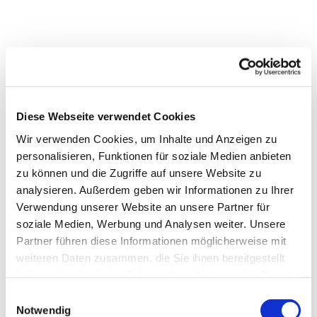
Diese Webseite verwendet Cookies
Wir verwenden Cookies, um Inhalte und Anzeigen zu
personalisieren, Funktionen für soziale Medien anbieten
zu können und die Zugriffe auf unsere Website zu
analysieren. Außerdem geben wir Informationen zu Ihrer
Dies könnte Sie auch
Verwendung unserer Website an unsere Partner für
interessieren
soziale Medien, Werbung und Analysen weiter. Unsere
Partner führen diese Informationen möglicherweise mit
weiteren Daten zusammen, die Sie ihnen bereitgestellt
haben oder die sie im Rahmen Ihrer Nutzung der Dienste
gesammelt haben.
Einwilligungsauswahl
Notwendig