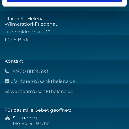
Pfarrei St. Helena –
Wilmersdorf-Friedenau
Ludwigkirchplatz 10
10719 Berlin
Kontakt:
+49 30 8859 590

pfarrbuero@sankthelena.de

webteam@sankthelena.de

Für das stille Gebet geöffnet:
St. Ludwig
:

Mo-So 9-19 Uhr