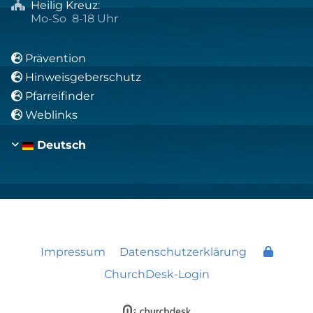
Heilig Kreuz
:

Mo-So 8-18 Uhr
Prävention

Hinweisgeberschutz

Pfarreifinder

Weblinks

Deutsch
Impressum
Datenschutzerklärung
ChurchDesk-Login