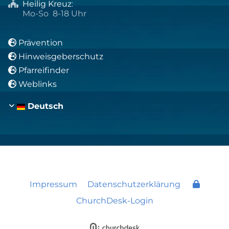
Heilig Kreuz
:

Mo-So 8-18 Uhr
Prävention

Hinweisgeberschutz

Pfarreifinder

Weblinks

Deutsch
Impressum
Datenschutzerklärung
ChurchDesk-Login