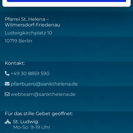
Pfarrei St. Helena –
Wilmersdorf-Friedenau
Ludwigkirchplatz 10
10719 Berlin
Kontakt:
+49 30 8859 590

pfarrbuero@sankthelena.de

webteam@sankthelena.de

Für das stille Gebet geöffnet:
St. Ludwig
:

Mo-So 9-19 Uhr