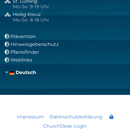
St. Ludwig
:

Mo-So 9-19 Uhr
Heilig Kreuz
:

Mo-So 8-18 Uhr
Prävention

Hinweisgeberschutz

Pfarreifinder

Weblinks

Deutsch
Impressum
Datenschutzerklärung
ChurchDesk-Login