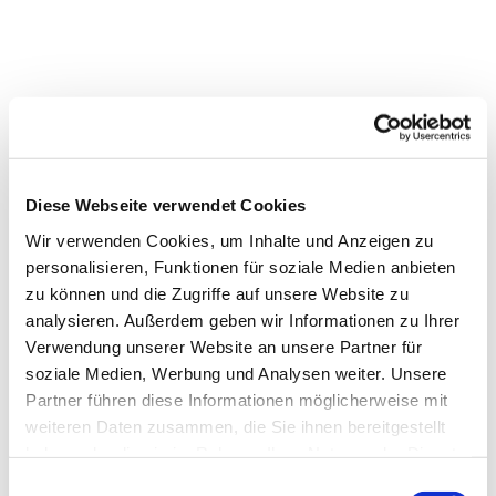
Diese Webseite verwendet Cookies
Wir verwenden Cookies, um Inhalte und Anzeigen zu
personalisieren, Funktionen für soziale Medien anbieten
zu können und die Zugriffe auf unsere Website zu
analysieren. Außerdem geben wir Informationen zu Ihrer
Verwendung unserer Website an unsere Partner für
Dies könnte Sie auch
soziale Medien, Werbung und Analysen weiter. Unsere
interessieren
Partner führen diese Informationen möglicherweise mit
weiteren Daten zusammen, die Sie ihnen bereitgestellt
haben oder die sie im Rahmen Ihrer Nutzung der Dienste
gesammelt haben.
Einwilligungsauswahl