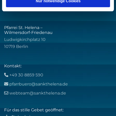
Nur notwendige Cookies
Pfarrei St. Helena –
Wilmersdorf-Friedenau
Ludwigkirchplatz 10
10719 Berlin
Kontakt:
+49 30 8859 590

pfarrbuero@sankthelena.de

webteam@sankthelena.de

Für das stille Gebet geöffnet: