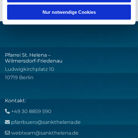
Nur notwendige Cookies
Pfarrei St. Helena –
Wilmersdorf-Friedenau
Ludwigkirchplatz 10
10719 Berlin
Kontakt:
+49 30 8859 590

pfarrbuero@sankthelena.de

webteam@sankthelena.de
