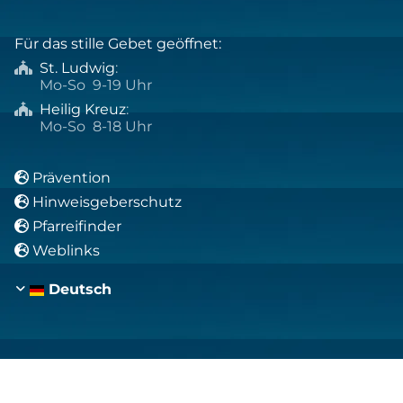
Für das stille Gebet geöffnet:
St. Ludwig
:

Mo-So 9-19 Uhr
Heilig Kreuz
:

Mo-So 8-18 Uhr
Prävention

Hinweisgeberschutz

Pfarreifinder

Weblinks

Deutsch