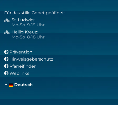
Für das stille Gebet geöffnet:
St. Ludwig
:

Mo-So 9-19 Uhr
Heilig Kreuz
:

Mo-So 8-18 Uhr
Prävention

Hinweisgeberschutz

Pfarreifinder

Weblinks

Deutsch