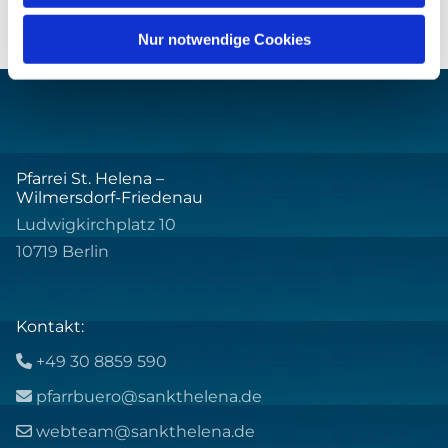
Nur notwendige Cookies
Pfarrei St. Helena –
Wilmersdorf-Friedenau
Ludwigkirchplatz 10
10719 Berlin
Kontakt:
+49 30 8859 590

pfarrbuero@sankthelena.de

webteam@sankthelena.de
