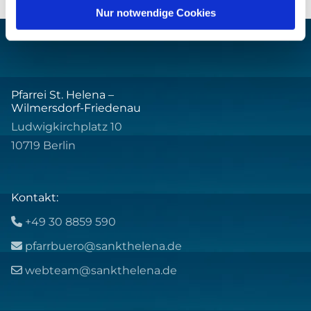
Nur notwendige Cookies
Pfarrei St. Helena –
Wilmersdorf-Friedenau
Ludwigkirchplatz 10
10719 Berlin
Kontakt:
+49 30 8859 590

pfarrbuero@sankthelena.de

webteam@sankthelena.de
