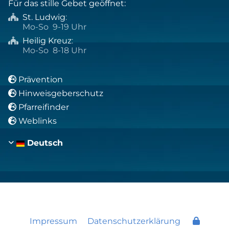
Für das stille Gebet geöffnet:
St. Ludwig
:

Mo-So 9-19 Uhr
Heilig Kreuz
:

Mo-So 8-18 Uhr
Prävention

Hinweisgeberschutz

Pfarreifinder

Weblinks

Deutsch
Impressum
Datenschutzerklärung