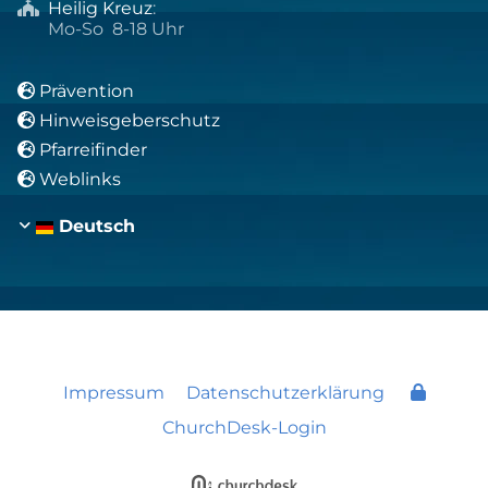
Heilig Kreuz
:

Mo-So 8-18 Uhr
Prävention

Hinweisgeberschutz

Pfarreifinder

Weblinks

Deutsch
Impressum
Datenschutzerklärung
ChurchDesk-Login