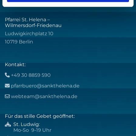
Pfarrei St. Helena –
Wilmersdorf-Friedenau
Ludwigkirchplatz 10
10719 Berlin
Kontakt:
+49 30 8859 590

pfarrbuero@sankthelena.de

webteam@sankthelena.de

Für das stille Gebet geöffnet:
St. Ludwig
:

Mo-So 9-19 Uhr