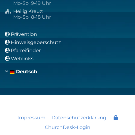
Mo-So 9-19 Uhr
Heilig Kreuz
:

Mo-So 8-18 Uhr
Prävention

Hinweisgeberschutz

Pfarreifinder

Weblinks

Deutsch
Impressum
Datenschutzerklärung
ChurchDesk-Login