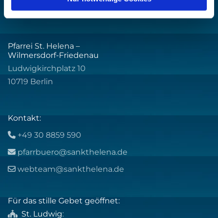
Pfarrei St. Helena –
Wilmersdorf-Friedenau
Ludwigkirchplatz 10
10719 Berlin
Kontakt:
+49 30 8859 590

pfarrbuero@sankthelena.de

webteam@sankthelena.de

Für das stille Gebet geöffnet:
St. Ludwig
:
