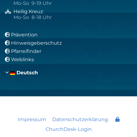
Mo-So 9-19 Uhr
Heilig Kreuz
:

Mo-So 8-18 Uhr
Prävention

Hinweisgeberschutz

Pfarreifinder

Weblinks

Deutsch
Impressum
Datenschutzerklärung
ChurchDesk-Login