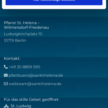
Pfarrei St. Helena –
Wilmersdorf-Friedenau
Ludwigkirchplatz 10
10719 Berlin
Kontakt:
+49 30 8859 590

pfarrbuero@sankthelena.de

webteam@sankthelena.de

Für das stille Gebet geöffnet:
St. Ludwig
:
