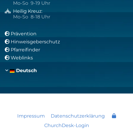
Mo-So 9-19 Uhr
Heilig Kreuz
:

Mo-So 8-18 Uhr
Prävention

Hinweisgeberschutz

Pfarreifinder

Weblinks

Deutsch
Impressum
Datenschutzerklärung
ChurchDesk-Login