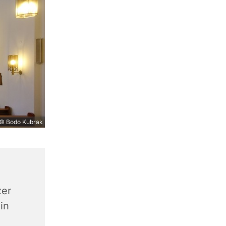
© Bodo Kubrak
zer
in