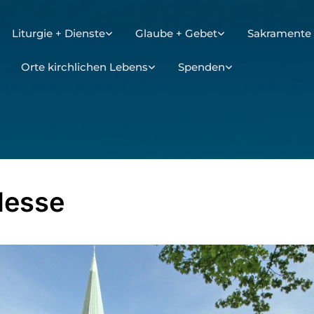
Liturgie + Dienste
Glaube + Gebet
Sakramente 
Orte kirchlichen Lebens
Spenden
Messe