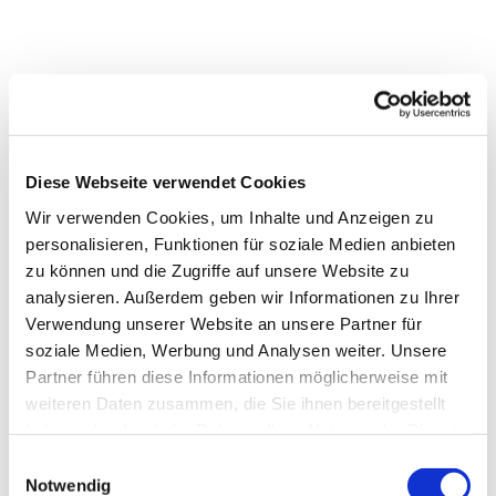
Diese Webseite verwendet Cookies
Wir verwenden Cookies, um Inhalte und Anzeigen zu
personalisieren, Funktionen für soziale Medien anbieten
zu können und die Zugriffe auf unsere Website zu
analysieren. Außerdem geben wir Informationen zu Ihrer
Dies könnte Sie auch
Verwendung unserer Website an unsere Partner für
interessieren
soziale Medien, Werbung und Analysen weiter. Unsere
Partner führen diese Informationen möglicherweise mit
weiteren Daten zusammen, die Sie ihnen bereitgestellt
haben oder die sie im Rahmen Ihrer Nutzung der Dienste
gesammelt haben.
Einwilligungsauswahl
Notwendig