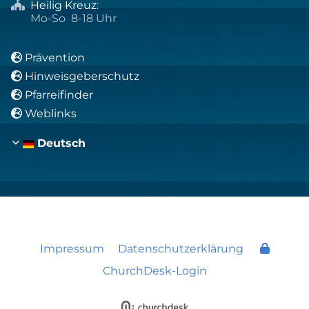
Heilig Kreuz
:

Mo-So 8-18 Uhr
Prävention

Hinweisgeberschutz

Pfarreifinder

Weblinks

Deutsch
Impressum
Datenschutzerklärung
ChurchDesk-Login