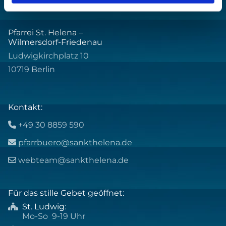
Pfarrei St. Helena –
Wilmersdorf-Friedenau
Ludwigkirchplatz 10
10719 Berlin
Kontakt:
+49 30 8859 590

pfarrbuero@sankthelena.de

webteam@sankthelena.de

Für das stille Gebet geöffnet:
St. Ludwig
:

Mo-So 9-19 Uhr