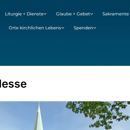
Liturgie + Dienste
Glaube + Gebet
Sakramente 
Orte kirchlichen Lebens
Spenden
Messe