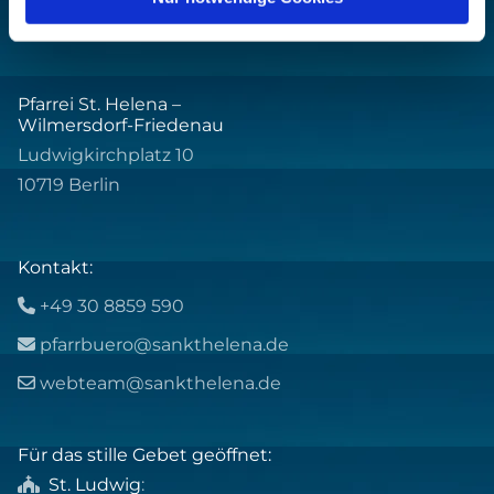
Pfarrei St. Helena –
Wilmersdorf-Friedenau
Ludwigkirchplatz 10
10719 Berlin
Kontakt:
+49 30 8859 590

pfarrbuero@sankthelena.de

webteam@sankthelena.de

Für das stille Gebet geöffnet:
St. Ludwig
:
