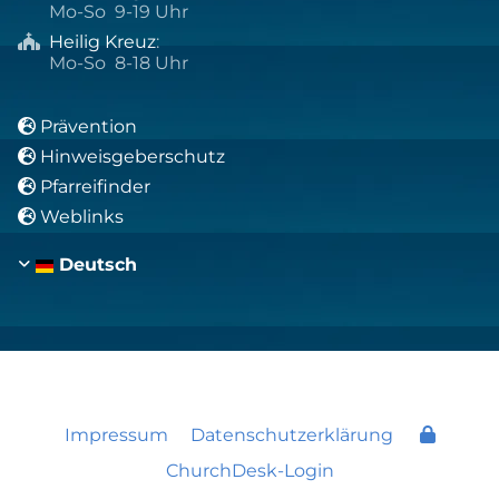
Mo-So 9-19 Uhr
Heilig Kreuz
:

Mo-So 8-18 Uhr
Prävention

Hinweisgeberschutz

Pfarreifinder

Weblinks

Deutsch
Impressum
Datenschutzerklärung
ChurchDesk-Login