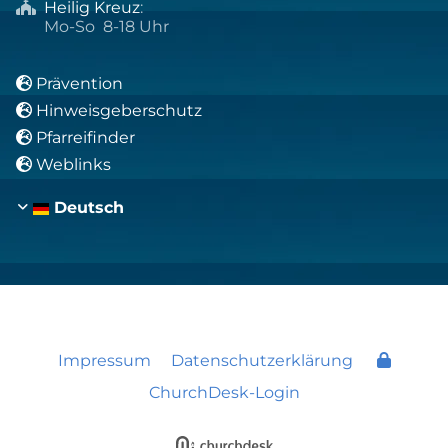
Heilig Kreuz
:

Mo-So 8-18 Uhr
Prävention

Hinweisgeberschutz

Pfarreifinder

Weblinks

Deutsch
Impressum
Datenschutzerklärung
ChurchDesk-Login