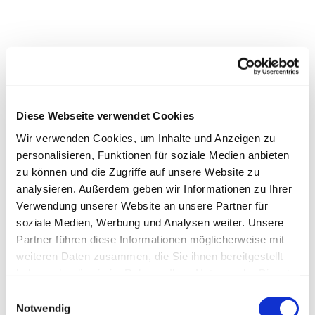
Diese Webseite verwendet Cookies
Wir verwenden Cookies, um Inhalte und Anzeigen zu
personalisieren, Funktionen für soziale Medien anbieten
zu können und die Zugriffe auf unsere Website zu
analysieren. Außerdem geben wir Informationen zu Ihrer
Dies könnte Sie auch
Verwendung unserer Website an unsere Partner für
interessieren
soziale Medien, Werbung und Analysen weiter. Unsere
Partner führen diese Informationen möglicherweise mit
weiteren Daten zusammen, die Sie ihnen bereitgestellt
haben oder die sie im Rahmen Ihrer Nutzung der Dienste
gesammelt haben.
Einwilligungsauswahl
Notwendig