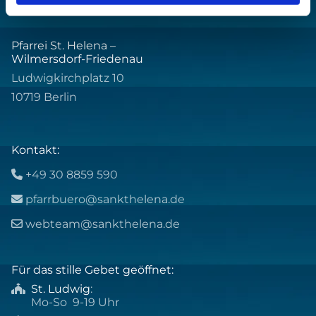
Pfarrei St. Helena –
Wilmersdorf-Friedenau
Ludwigkirchplatz 10
10719 Berlin
Kontakt:
+49 30 8859 590

pfarrbuero@sankthelena.de

webteam@sankthelena.de

Für das stille Gebet geöffnet:
St. Ludwig
:

Mo-So 9-19 Uhr