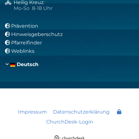
Heilig Kreuz
:

Mo-So 8-18 Uhr
Prävention

Hinweisgeberschutz

Pfarreifinder

Weblinks

Deutsch
Impressum
Datenschutzerklärung
ChurchDesk-Login