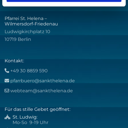
Pfarrei St. Helena –
Wilmersdorf-Friedenau
Ludwigkirchplatz 10
10719 Berlin
Kontakt:
+49 30 8859 590

pfarrbuero@sankthelena.de

webteam@sankthelena.de

Für das stille Gebet geöffnet:
St. Ludwig
:

Mo-So 9-19 Uhr