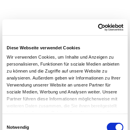
Diese Webseite verwendet Cookies
Wir verwenden Cookies, um Inhalte und Anzeigen zu
personalisieren, Funktionen für soziale Medien anbieten
zu können und die Zugriffe auf unsere Website zu
analysieren. Außerdem geben wir Informationen zu Ihrer
Dies könnte Sie auch
Verwendung unserer Website an unsere Partner für
interessieren
soziale Medien, Werbung und Analysen weiter. Unsere
Partner führen diese Informationen möglicherweise mit
weiteren Daten zusammen, die Sie ihnen bereitgestellt
haben oder die sie im Rahmen Ihrer Nutzung der Dienste
gesammelt haben.
Einwilligungsauswahl
Notwendig