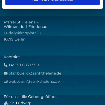
Pfarrei St. Helena –
Wilmersdorf-Friedenau
Ludwigkirchplatz 10
10719 Berlin
Kontakt:
+49 30 8859 590

pfarrbuero@sankthelena.de

webteam@sankthelena.de

Für das stille Gebet geöffnet:
St. Ludwig
:
