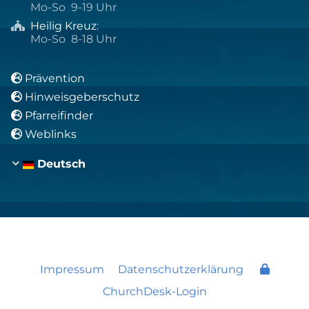
Mo-So 9-19 Uhr
Heilig Kreuz
:

Mo-So 8-18 Uhr
Prävention

Hinweisgeberschutz

Pfarreifinder

Weblinks

Deutsch
Impressum
Datenschutzerklärung
ChurchDesk-Login