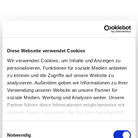
Diese Webseite verwendet Cookies
Wir verwenden Cookies, um Inhalte und Anzeigen zu
personalisieren, Funktionen für soziale Medien anbieten
zu können und die Zugriffe auf unsere Website zu
analysieren. Außerdem geben wir Informationen zu Ihrer
Dies könnte Sie auch
Verwendung unserer Website an unsere Partner für
interessieren
soziale Medien, Werbung und Analysen weiter. Unsere
Partner führen diese Informationen möglicherweise mit
weiteren Daten zusammen, die Sie ihnen bereitgestellt
haben oder die sie im Rahmen Ihrer Nutzung der Dienste
gesammelt haben.
Einwilligungsauswahl
Notwendig