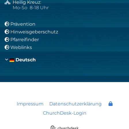
Heilig Kreuz
:

Mo-So 8-18 Uhr
Prävention

Hinweisgeberschutz

Pfarreifinder

Weblinks

Deutsch
Impressum
Datenschutzerklärung
ChurchDesk-Login