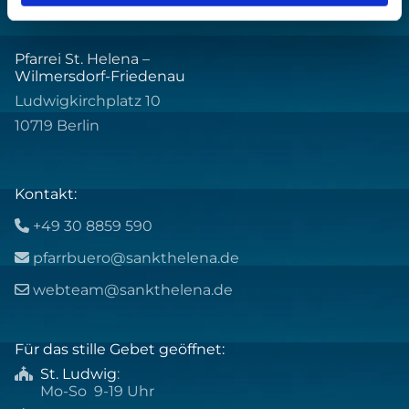
Pfarrei St. Helena –
Wilmersdorf-Friedenau
Ludwigkirchplatz 10
10719 Berlin
Kontakt:
+49 30 8859 590

pfarrbuero@sankthelena.de

webteam@sankthelena.de

Für das stille Gebet geöffnet:
St. Ludwig
:

Mo-So 9-19 Uhr