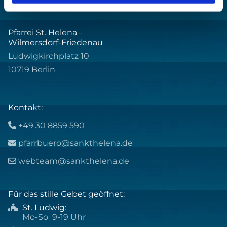
Pfarrei St. Helena –
Wilmersdorf-Friedenau
Ludwigkirchplatz 10
10719 Berlin
Kontakt:
+49 30 8859 590

pfarrbuero@sankthelena.de

webteam@sankthelena.de

Für das stille Gebet geöffnet:
St. Ludwig
:

Mo-So 9-19 Uhr