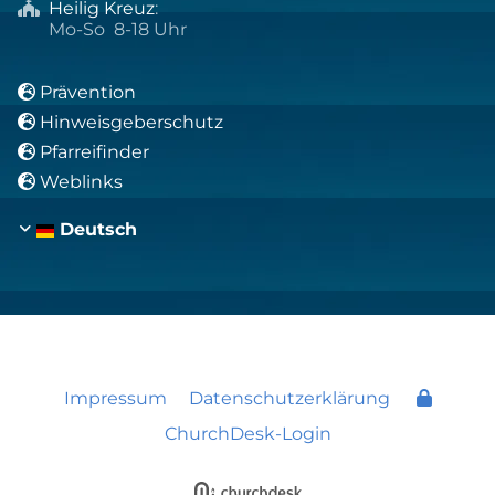
Heilig Kreuz
:

Mo-So 8-18 Uhr
Prävention

Hinweisgeberschutz

Pfarreifinder

Weblinks

Deutsch
Impressum
Datenschutzerklärung
ChurchDesk-Login