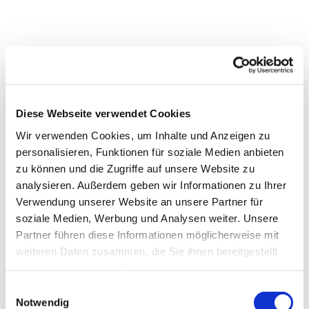
Diese Webseite verwendet Cookies
Wir verwenden Cookies, um Inhalte und Anzeigen zu
personalisieren, Funktionen für soziale Medien anbieten
zu können und die Zugriffe auf unsere Website zu
analysieren. Außerdem geben wir Informationen zu Ihrer
Dies könnte Sie auch
Verwendung unserer Website an unsere Partner für
interessieren
soziale Medien, Werbung und Analysen weiter. Unsere
Partner führen diese Informationen möglicherweise mit
weiteren Daten zusammen, die Sie ihnen bereitgestellt
haben oder die sie im Rahmen Ihrer Nutzung der Dienste
gesammelt haben.
Einwilligungsauswahl
Notwendig