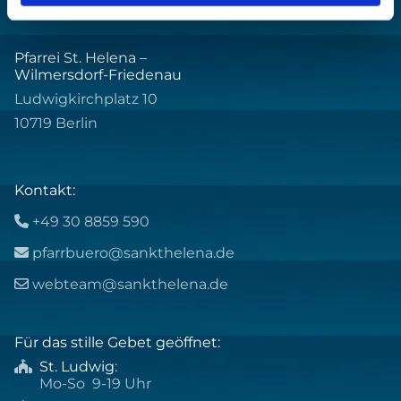
Pfarrei St. Helena –
Wilmersdorf-Friedenau
Ludwigkirchplatz 10
10719 Berlin
Kontakt:
+49 30 8859 590

pfarrbuero@sankthelena.de

webteam@sankthelena.de

Für das stille Gebet geöffnet:
St. Ludwig
:

Mo-So 9-19 Uhr