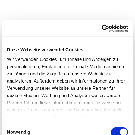
Diese Webseite verwendet Cookies
Wir verwenden Cookies, um Inhalte und Anzeigen zu
personalisieren, Funktionen für soziale Medien anbieten
zu können und die Zugriffe auf unsere Website zu
analysieren. Außerdem geben wir Informationen zu Ihrer
Dies könnte Sie auch
Verwendung unserer Website an unsere Partner für
interessieren
soziale Medien, Werbung und Analysen weiter. Unsere
Partner führen diese Informationen möglicherweise mit
weiteren Daten zusammen, die Sie ihnen bereitgestellt
haben oder die sie im Rahmen Ihrer Nutzung der Dienste
gesammelt haben.
Einwilligungsauswahl
Notwendig