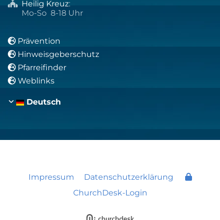
Heilig Kreuz
:

Mo-So 8-18 Uhr
Prävention

Hinweisgeberschutz

Pfarreifinder

Weblinks

Deutsch
Impressum
Datenschutzerklärung
ChurchDesk-Login