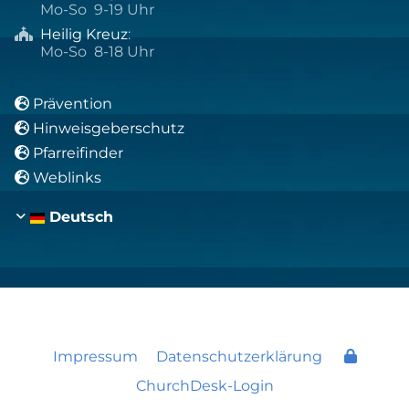
Mo-So 9-19 Uhr
Heilig Kreuz
:

Mo-So 8-18 Uhr
Prävention

Hinweisgeberschutz

Pfarreifinder

Weblinks

Deutsch
Impressum
Datenschutzerklärung
ChurchDesk-Login