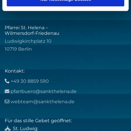
Pfarrei St. Helena –
Wilmersdorf-Friedenau
Ludwigkirchplatz 10
10719 Berlin
Kontakt:
+49 30 8859 590

pfarrbuero@sankthelena.de

webteam@sankthelena.de

Für das stille Gebet geöffnet:
St. Ludwig
:
