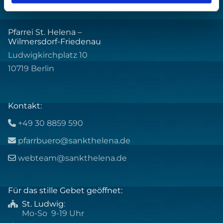
Pfarrei St. Helena –
Wilmersdorf-Friedenau
Ludwigkirchplatz 10
10719 Berlin
Kontakt:
+49 30 8859 590

pfarrbuero@sankthelena.de

webteam@sankthelena.de

Für das stille Gebet geöffnet:
St. Ludwig
:

Mo-So 9-19 Uhr