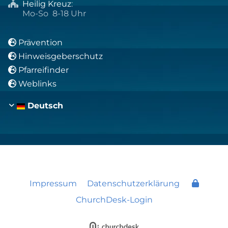
Heilig Kreuz
:

Mo-So 8-18 Uhr
Prävention

Hinweisgeberschutz

Pfarreifinder

Weblinks

Deutsch
Impressum
Datenschutzerklärung
ChurchDesk-Login