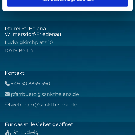
Pfarrei St. Helena –
Wilmersdorf-Friedenau
Ludwigkirchplatz 10
10719 Berlin
Kontakt:
+49 30 8859 590

pfarrbuero@sankthelena.de

webteam@sankthelena.de

Für das stille Gebet geöffnet:
St. Ludwig
:
