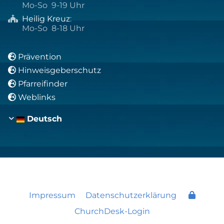
Mo-So 9-19 Uhr
Heilig Kreuz
:

Mo-So 8-18 Uhr
Prävention

Hinweisgeberschutz

Pfarreifinder

Weblinks

Deutsch
Impressum
Datenschutzerklärung
ChurchDesk-Login