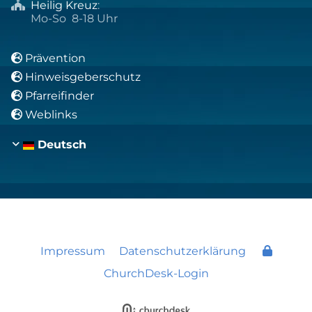
Heilig Kreuz
:

Mo-So 8-18 Uhr
Prävention

Hinweisgeberschutz

Pfarreifinder

Weblinks

Deutsch
Impressum
Datenschutzerklärung
ChurchDesk-Login