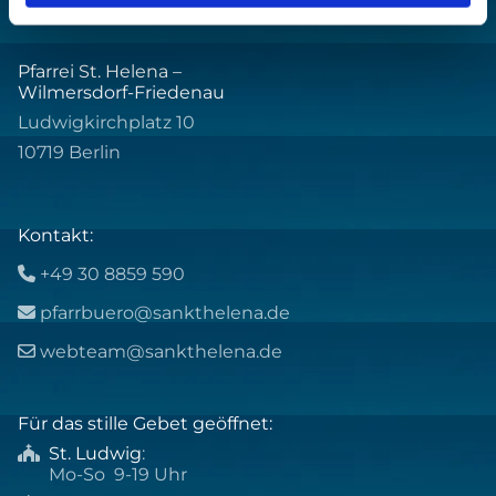
Pfarrei St. Helena –
Wilmersdorf-Friedenau
Ludwigkirchplatz 10
10719 Berlin
Kontakt:
+49 30 8859 590

pfarrbuero@sankthelena.de

webteam@sankthelena.de

Für das stille Gebet geöffnet:
St. Ludwig
:

Mo-So 9-19 Uhr