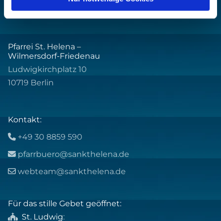
Pfarrei St. Helena –
Wilmersdorf-Friedenau
Ludwigkirchplatz 10
10719 Berlin
Kontakt:
+49 30 8859 590

pfarrbuero@sankthelena.de

webteam@sankthelena.de

Für das stille Gebet geöffnet:
St. Ludwig
:
