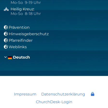
Mo-So 9-19 Uhr
Heilig Kreuz
:

Mo-So 8-18 Uhr
Prävention

Hinweisgeberschutz

Pfarreifinder

Weblinks

Deutsch
Impressum
Datenschutzerklärung
ChurchDesk-Login