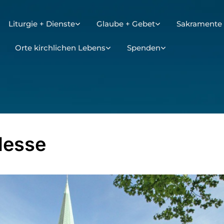
Liturgie + Dienste
Glaube + Gebet
Sakramente 
Orte kirchlichen Lebens
Spenden
Messe