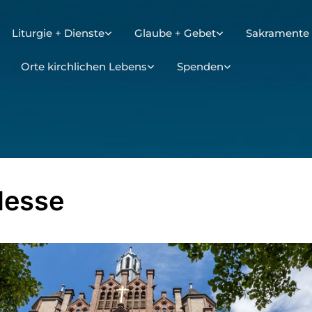
Liturgie + Dienste
Glaube + Gebet
Sakramente 
Orte kirchlichen Lebens
Spenden
Messe